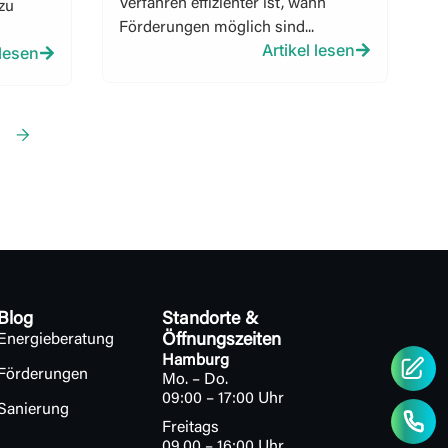
Verfahren effizienter ist, wann
 zu
Förderungen möglich sind...
Artikel lesen
 lesen
Blog
Standorte &
Energieberatung
Öffnungszeiten
Hamburg
Förderungen
Mo. – Do.
09:00 – 17:00 Uhr
Sanierung
Freitags
09.00 – 16:00 Uhr