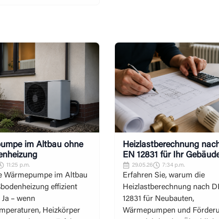
umpe im Altbau ohne
Heizlastberechnung nac
enheizung
EN 12831 für Ihr Gebäud
11:25 p.m.
29.05.26
7:34 p.m.
ne Wärmepumpe im Altbau
Erfahren Sie, warum die
bodenheizung effizient
Heizlastberechnung nach D
 Ja – wenn
12831 für Neubauten,
emperaturen, Heizkörper
Wärmepumpen und Förder