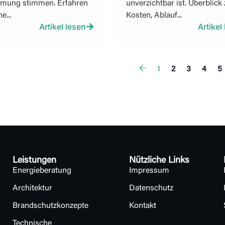
mung stimmen. Erfahren
unverzichtbar ist. Überblick
e...
Kosten, Ablauf...
Artikel lesen
Artikel
1
2
3
4
5
Leistungen
Nützliche Links
Energieberatung
Impressum
Architektur
Datenschutz
Brandschutzkonzepte
Kontakt
Technische