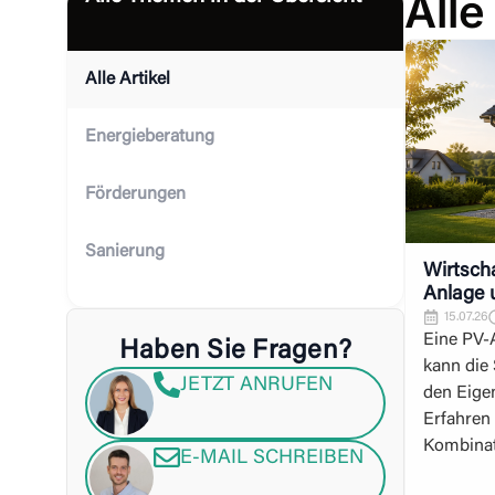
Alle
Alle Artikel
Energieberatung
Förderungen
Sanierung
Wirtscha
Anlage
15.07.26
Eine PV
Haben Sie Fragen?
kann die
JETZT ANRUFEN
den Eige
Erfahren 
Kombinati
E-MAIL SCHREIBEN