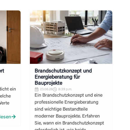
rt
Brandschutzkonzept und
Energieberatung für
Bauprojekte
dicht ein
23.06.26
8:39 p.m.
Ein Brandschutzkonzept und eine
welche
professionelle Energieberatung
Werte
sind wichtige Bestandteile
 lesen
moderner Bauprojekte. Erfahren
Sie, wann ein Brandschutzkonzept