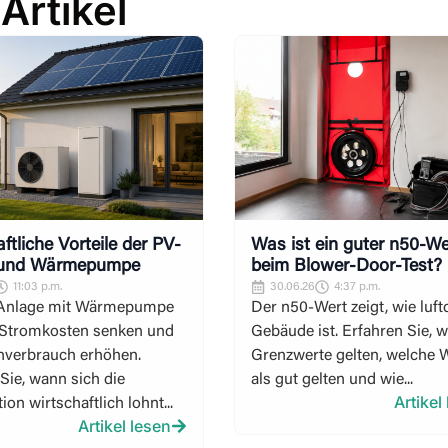
 Artikel
ftliche Vorteile der PV-
Was ist ein guter n50-We
 und Wärmepumpe
beim Blower-Door-Test?
11:03 p.m.
30.06.26
4:37 p.m.
-Anlage mit Wärmepumpe
Der n50-Wert zeigt, wie luft
 Stromkosten senken und
Gebäude ist. Erfahren Sie, 
nverbrauch erhöhen.
Grenzwerte gelten, welche 
Sie, wann sich die
als gut gelten und wie...
Artikel
on wirtschaftlich lohnt...
Artikel lesen