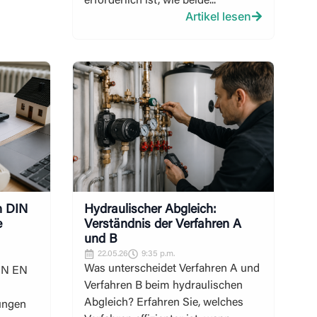
erforderlich ist, wie beide...
Artikel lesen
h DIN
Hydraulischer Abgleich:
e
Verständnis der Verfahren A
und B
22.05.26
9:35 p.m.
Was unterscheidet Verfahren A und
IN EN
Verfahren B beim hydraulischen
Abgleich? Erfahren Sie, welches
ungen