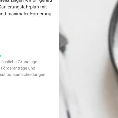
teils zeigen wir dir genau
Sanierungsfahrplan mit
und maximaler Förderung
rlässliche Grundlage
r Förderanträge und
vestitionsentscheidungen