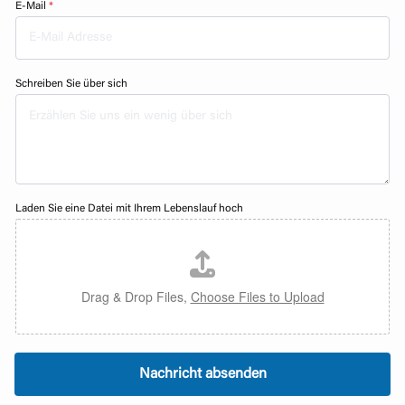
n
E-Mail
*
d
ü
b
e
r
s
Schreiben Sie über sich
i
c
h
Laden Sie eine Datei mit Ihrem Lebenslauf hoch
Drag & Drop Files,
Choose Files to Upload
Nachricht absenden