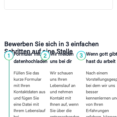
Bewerben Sie sich in 3 einfachen
Schritten auf eine Stelle
Formular mit
Wir melden
Wenn gott gib
datenhochladen
uns bei dir
hast du arbeit
Füllen Sie das
Wir schauen
Nach einem
kurze Formular
uns Ihren
Vorstellungsges
mit Ihren
Lebenslauf an
bei dem wir uns
Kontaktdaten aus
und nehmen
besser
und fügen Sie
Kontakt mit
kennenlernen un
eine Datei mit
Ihnen auf, wenn
von Ihren
Ihrem Lebenslauf
Sie über die
Erfahrungen