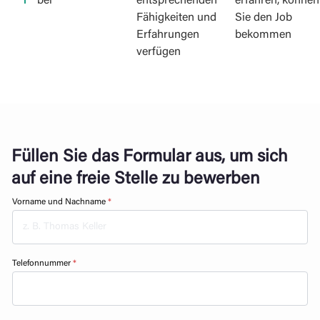
bei
entsprechenden
erfahren, können
Fähigkeiten und
Sie den Job
Erfahrungen
bekommen
verfügen
Füllen Sie das Formular aus, um sich
auf eine freie Stelle zu bewerben
Vorname und Nachname
*
Telefonnummer
*
u