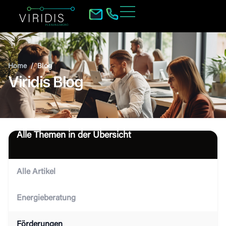
/
Blog
Home
Viridis Blog
Alle Themen in der Übersicht
Alle Artikel
Energieberatung
Förderungen